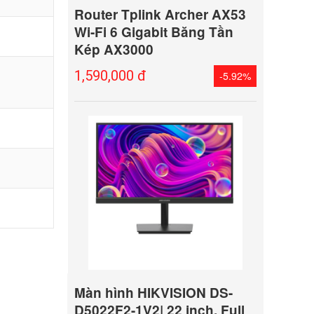
Router Tplink Archer AX53
Wi-Fi 6 Gigabit Băng Tần
Kép AX3000
1,590,000 đ
-5.92%
Màn hình HIKVISION DS-
D5022F2-1V2| 22 inch, Full