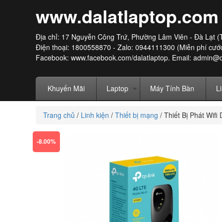
www.dalatlaptop.com
Địa chỉ: 17 Nguyễn Công Trứ, Phường Lâm Viên - Đà Lạt (
Điện thoại: 1800558870 - Zalo: 0944111300 (Miễn phí cước
Facebook:
www.facebook.com/dalatlaptop
. Email: admin@
Khuyến Mãi
Laptop
Máy Tính Bàn
L
Trang chủ
/
Linh kiện
/
Thiết bị mạng
/
Thiết Bị Phát Wi
-8.00%