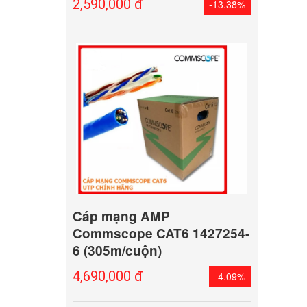
2,590,000 đ
-13.38%
Cáp mạng AMP
Commscope CAT6 1427254-
6 (305m/cuộn)
4,690,000 đ
-4.09%