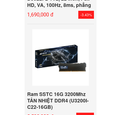
HD, VA, 100Hz, 8ms, phẳng
1,690,000 đ
-3.43%
Ram SSTC 16G 3200Mhz
TẢN NHIỆT DDR4 (U3200I-
C22-16GB)