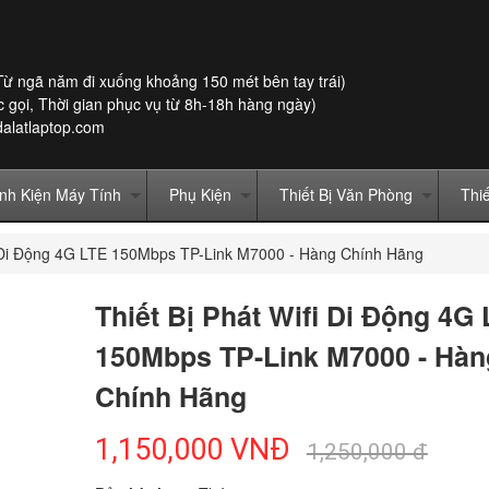
Từ ngã năm đi xuống khoảng 150 mét bên tay trái)
 gọi, Thời gian phục vụ từ 8h-18h hàng ngày)
dalatlaptop.com
inh Kiện Máy Tính
Phụ Kiện
Thiết Bị Văn Phòng
Thi
fi Di Động 4G LTE 150Mbps TP-Link M7000 - Hàng Chính Hãng
Thiết Bị Phát Wifi Di Động 4G
150Mbps TP-Link M7000 - Hàn
Chính Hãng
1,150,000
VNĐ
1,250,000 đ