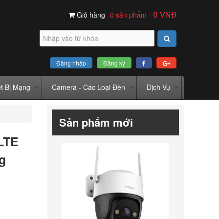
Giỏ hàng
0 sản phẩm
-
0
VNĐ
Đăng nhập
Đăng ký
ết Bị Mạng
Camera - Các Loại Đèn
Dịch Vụ
Sản phẩm mới
 LTE
g