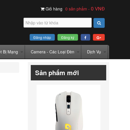
Giỏ hàng
0 sản phẩm
-
0
VNĐ
Đăng nhập
Đăng ký
ết Bị Mạng
Camera - Các Loại Đèn
Dịch Vụ
Sản phẩm mới