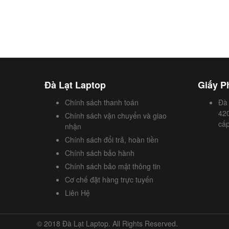
Đà Lạt Laptop
Giấy P
Chính sách thanh toán
Đà
42
Chính sách vận chuyển và giao
cấ
nhận
Chính sách đổi trả, hoàn tiền
Chính sách bảo hành
Chính sách bảo mật thông tin
Cơ chế đặt hàng trực tuyến
Liên Hệ
© 2018 Đà Lạt Laptop. All Rights Reserved.