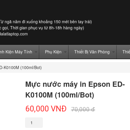
Từ ngã năm đi xuống khoảng 150 mét bên tay trái)
 gọi, Thời gian phục vụ từ 8h-18h hàng ngày)
dalatlaptop.com
inh Kiện Máy Tính
Phụ Kiện
Thiết Bị Văn Phòng
Thi
D-K0100M (100ml/Bot)
Mực nước máy in Epson ED-
K0100M (100ml/Bot)
60,000
VNĐ
70,000 đ