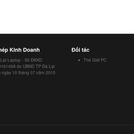
hép Kinh Doanh
Đối tác
 Lạt Laptop - Số ĐKKD
Thế Giới PC
016149A do UBND TP Đà Lạt
p ngày 10 tháng 07 năm 2015