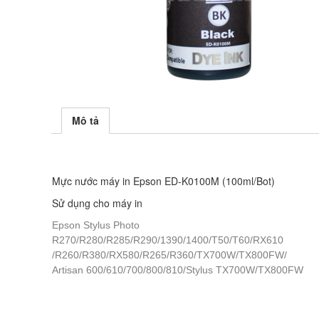
Mô tả
Mực nước máy in Epson ED-K0100M (100ml/Bot)
Sử dụng cho máy in
Epson Stylus Photo
R270/R280/R285/R290/1390/1400/T50/T60/RX610
/R260/R380/RX580/R265/R360/TX700W/TX800FW/
Artisan 600/610/700/800/810/Stylus TX700W/TX800FW