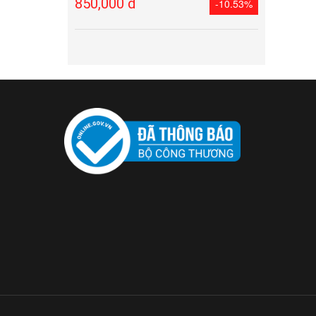
850,000 đ
-10.53%