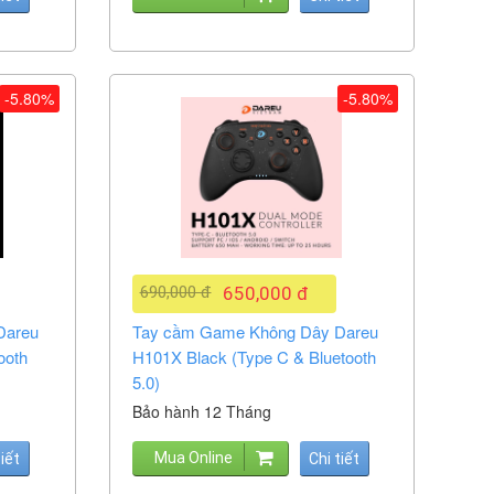
-5.80%
-5.80%
690,000 đ
650,000 đ
Dareu
Tay cầm Game Không Dây Dareu
ooth
H101X Black (Type C & Bluetooth
5.0)
Bảo hành 12 Tháng
Mua Online
tiết
Chi tiết