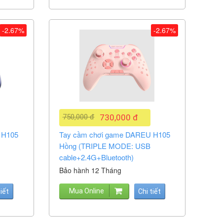
-2.67%
-2.67%
750,000 đ
730,000 đ
 H105
Tay cầm chơi game DAREU H105
Hồng (TRIPLE MODE: USB
cable+2.4G+Bluetooth)
Bảo hành 12 Tháng
Mua Online
tiết
Chi tiết