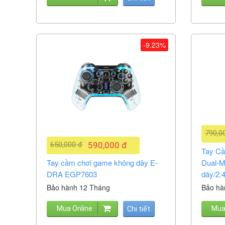
-9.23%
790,0
650,000 đ
590,000 đ
Tay C
Tay cầm chơi game không dây E-
Dual-M
DRA EGP7603
dây/2.
Bảo hành 12 Tháng
Bảo hà
Mua Online
Mua
Chi tiết