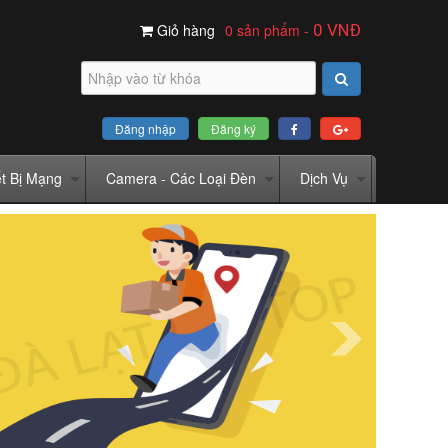
Giỏ hàng
0 sản phẩm
-
0
VNĐ
Đăng nhập
Đăng ký
ết Bị Mạng
Camera - Các Loại Đèn
Dịch Vụ