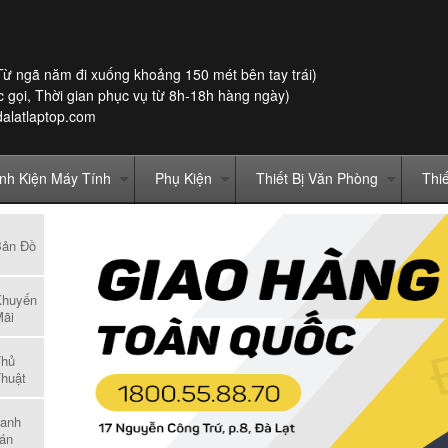
Từ ngã năm đi xuống khoảng 150 mét bên tay trái)
 gọi, Thời gian phục vụ từ 8h-18h hàng ngày)
dalatlaptop.com
inh Kiện Máy Tính
Phụ Kiện
Thiết Bị Văn Phòng
Thi
Bản Đồ
Khuyến
ãi
Thủ
huật
anh
án