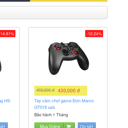
-14.81%
-12.24%
490,000 đ
430,000 đ
ng HS-
Tay cầm chơi game Đơn Marvo
GT016 usb
Bảo hành 1 Tháng
Mua Online
tiết
Chi tiết