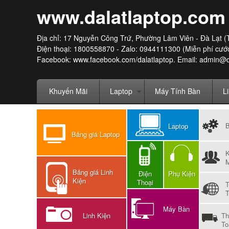
www.dalatlaptop.com
Địa chỉ: 17 Nguyễn Công Trứ, Phường Lâm Viên - Đà Lạt (
Điện thoại: 1800558870 - Zalo: 0944111300 (Miễn phí cước
Facebook:
www.facebook.com/dalatlaptop
. Email: admin@
Khuyến Mãi
Laptop
Máy Tính Bàn
L
Laptop
Bảng giá Laptop
M
Bảng giá Linh
Điện
Phụ Kiện
Kiện
Thoại
T
Máy Bàn
Linh Kiện
Th
To