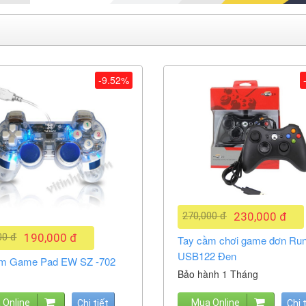
-9.52%
270,000 đ
230,000 đ
00 đ
190,000 đ
Tay cầm chơi game đơn Ru
USB122 Đen
ầm Game Pad EW SZ -702
Bảo hành 1 Tháng
 Online
Mua Online
Chi tiết
Chi 