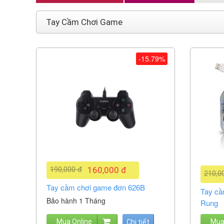
Tay Cầm Chơi Game
-15.79%
190,000 đ
160,000 đ
210,0
Tay cầm chơi game đơn 626B
Tay c
Bảo hành 1 Tháng
Rung
Mua Online
Mua
Chi tiết