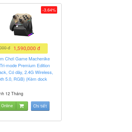
-3.64%
,000 đ
1,590,000 đ
ầm Chơi Game Machenike
Tri-mode Premium Edition
ack, Có dây, 2.4G Wireless,
oth 5.0, RGB) (Kèm dock
nh 12 Tháng
 Online
Chi tiết