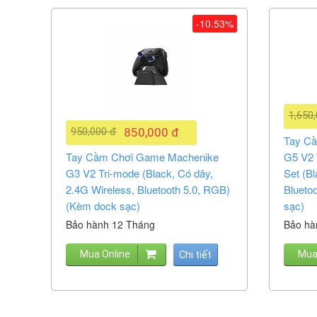
-10.53%
1,650
950,000 đ
850,000 đ
Tay C
Tay Cầm Chơi Game Machenike
G5 V2 
G3 V2 Tri-mode (Black, Có dây,
Set (Bl
2.4G Wireless, Bluetooth 5.0, RGB)
Blueto
(Kèm dock sạc)
sạc)
Bảo hành 12 Tháng
Bảo hà
Mua Online
Mua
Chi tiết