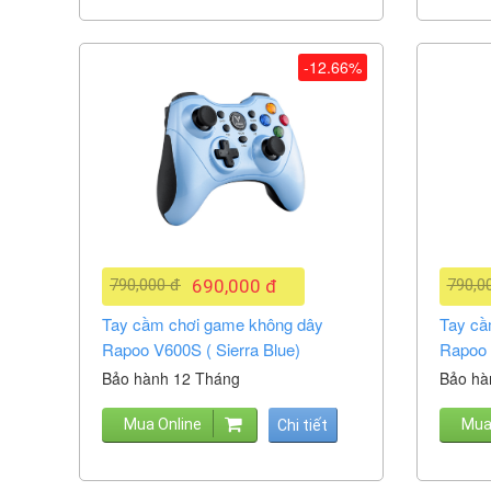
-12.66%
790,000 đ
690,000 đ
790,0
Tay cầm chơi game không dây
Tay cầ
Rapoo V600S ( Sierra Blue)
Rapoo 
Bảo hành 12 Tháng
Bảo hà
Mua Online
Mua
Chi tiết