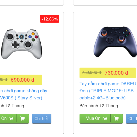
-12.66%
750,000 đ
730,000 đ
00 đ
690,000 đ
Tay cầm chơi game DAREU
m chơi game không dây
Đen (TRIPLE MODE: USB
V600S ( Stary Silver)
cable+2.4G+Bluetooth)
nh 12 Tháng
Bảo hành 12 Tháng
 Online
Mua Online
Chi tiết
Chi 