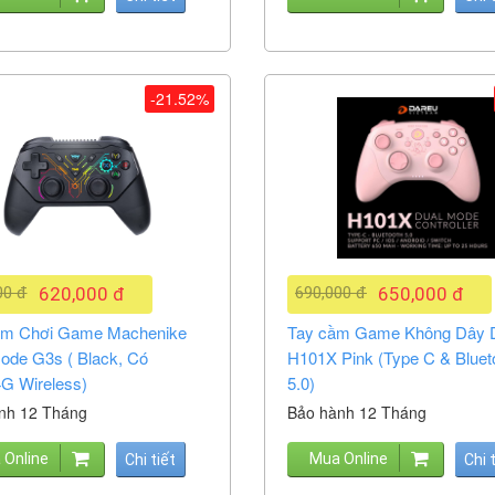
-21.52%
00 đ
620,000 đ
690,000 đ
650,000 đ
ầm Chơi Game Machenike
Tay cầm Game Không Dây 
ode G3s ( Black, Có
H101X Pink (Type C & Bluet
4G Wireless)
5.0)
nh 12 Tháng
Bảo hành 12 Tháng
 Online
Mua Online
Chi tiết
Chi 