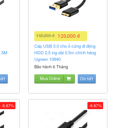
150,000 đ
120,000 đ
Cáp USB 3.0 cho ổ cứng di động
1.5M
HDD 2,5 ing dài 0.5m chính hãng
Ugreen 10840
Bảo hành 6 Tháng
Mua Online
tiết
Chi tiết
-6.67%
-6.67%