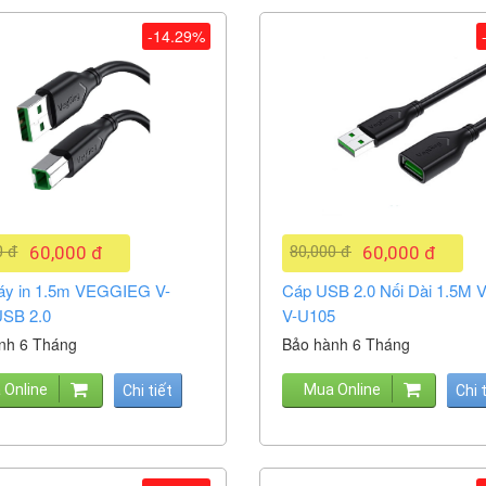
-14.29%
0 đ
60,000 đ
80,000 đ
60,000 đ
y in 1.5m VEGGIEG V-
Cáp USB 2.0 Nối Dài 1.5M 
SB 2.0
V-U105
nh 6 Tháng
Bảo hành 6 Tháng
 Online
Mua Online
Chi tiết
Chi 