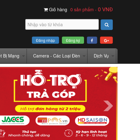
Giỏ hàng
0 sản phẩm
-
0
VNĐ
Đăng nhập
Đăng ký
ết Bị Mạng
Camera - Các Loại Đèn
Dịch Vụ