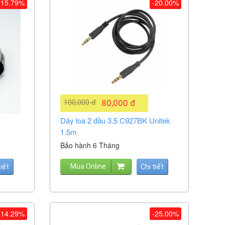
-15.79%
-20.00%
100,000 đ
80,000 đ
Dây loa 2 đầu 3.5 C927BK Unitek
1.5m
Bảo hành 6 Tháng
Mua Online
tiết
Chi tiết
-14.29%
-25.00%