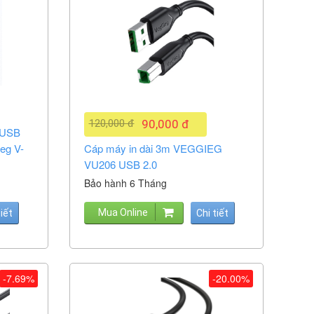
120,000 đ
90,000 đ
 USB
eg V-
Cáp máy in dài 3m VEGGIEG
VU206 USB 2.0
Bảo hành 6 Tháng
Mua Online
tiết
Chi tiết
-7.69%
-20.00%