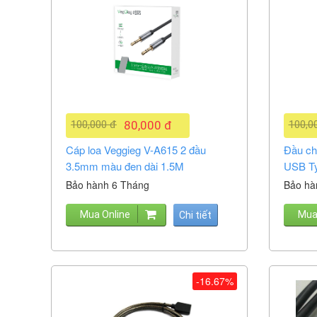
100,000 đ
80,000 đ
100,0
Cáp loa Veggieg V-A615 2 đầu
Đầu ch
3.5mm màu đen dài 1.5M
USB Ty
Bảo hành 6 Tháng
Bảo hà
Mua Online
Mua
Chi tiết
-16.67%