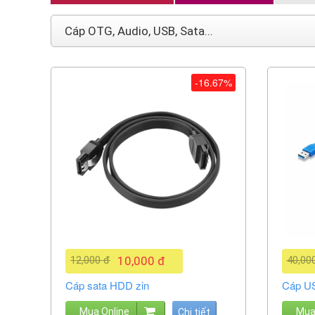
Cáp OTG, Audio, USB, Sata...
-16.67%
12,000 đ
10,000 đ
40,00
Cáp sata HDD zin
Cáp US
Mua Online
Mua
Chi tiết