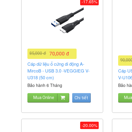
-17.65%
85,000 đ
70,000 đ
90,00
Cáp dữ liệu ổ cứng di động A-
MircoB - USB 3.0 -VEGGIEG V-
Cáp US
U318 (50 cm)
V-U10
Bảo hành 6 Tháng
Bảo hà
Mua Online
Mua
Chi tiết
-20.00%