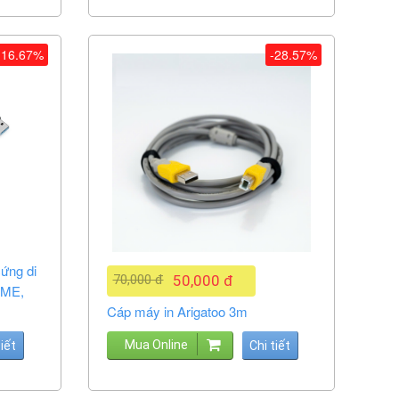
-16.67%
-28.57%
ứng di
70,000 đ
50,000 đ
VME,
Cáp máy in Arigatoo 3m
Mua Online
tiết
Chi tiết