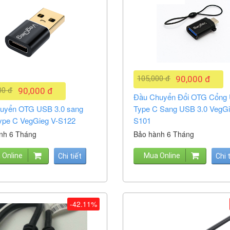
105,000 đ
90,000 đ
00 đ
90,000 đ
Đầu Chuyển Đổi OTG Cổng
uyển OTG USB 3.0 sang
Type C Sang USB 3.0 VegGi
pe C VegGieg V-S122
S101
nh 6 Tháng
Bảo hành 6 Tháng
 Online
Mua Online
Chi tiết
Chi 
-42.11%