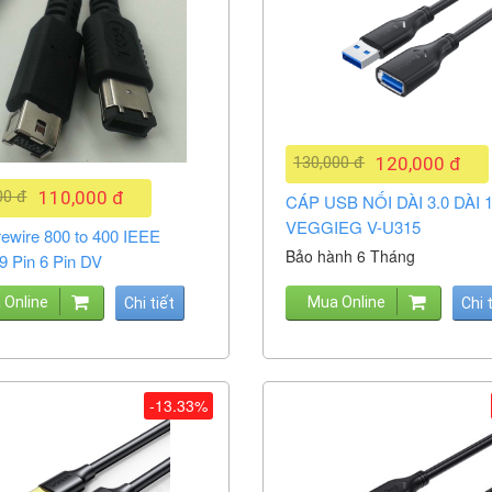
130,000 đ
120,000 đ
00 đ
110,000 đ
CÁP USB NỐI DÀI 3.0 DÀI 
VEGGIEG V-U315
rewire 800 to 400 IEEE
Bảo hành 6 Tháng
9 Pin 6 Pin DV
 Online
Mua Online
Chi tiết
Chi 
-13.33%