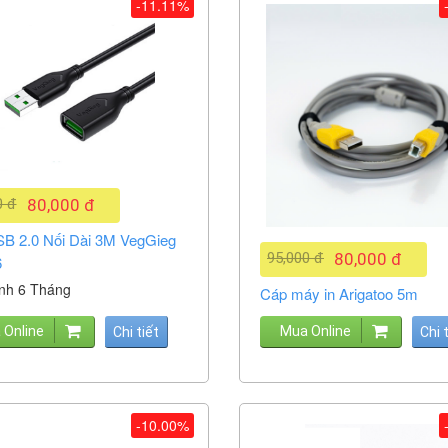
-11.11%
0 đ
80,000 đ
B 2.0 Nối Dài 3M VegGieg
95,000 đ
80,000 đ
6
nh 6 Tháng
Cáp máy in Arigatoo 5m
 Online
Mua Online
Chi tiết
Chi 
-10.00%