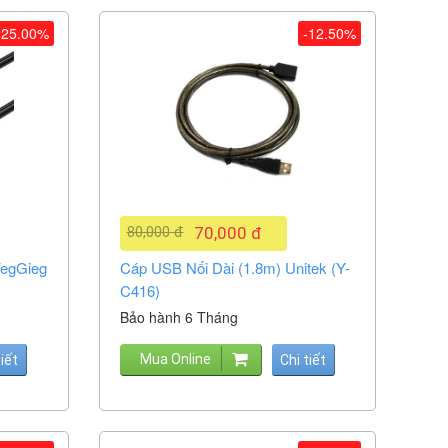
-25.00%
-12.50%
80,000 đ
70,000 đ
VegGieg
Cáp USB Nối Dài (1.8m) Unitek (Y-
C416)
Bảo hành 6 Tháng
Mua Online
tiết
Chi tiết