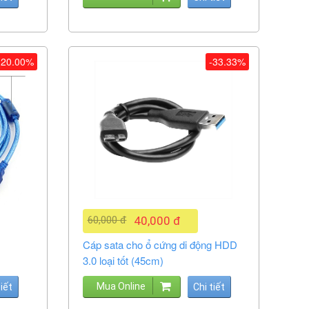
-20.00%
-33.33%
60,000 đ
40,000 đ
Cáp sata cho ổ cứng di động HDD
3.0 loại tốt (45cm)
Mua Online
tiết
Chi tiết