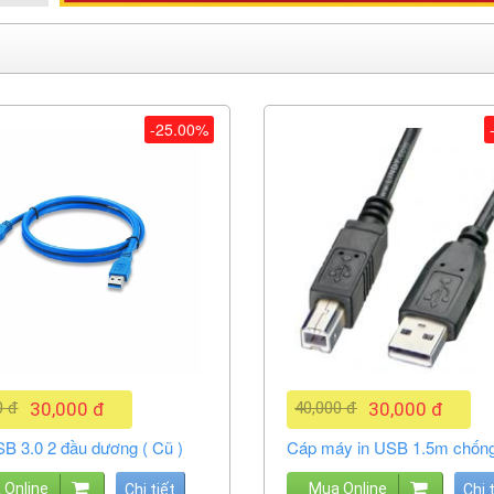
-25.00%
0 đ
30,000 đ
40,000 đ
30,000 đ
B 3.0 2 đầu dương ( Cũ )
Cáp máy in USB 1.5m chống
 Online
Mua Online
Chi tiết
Chi 