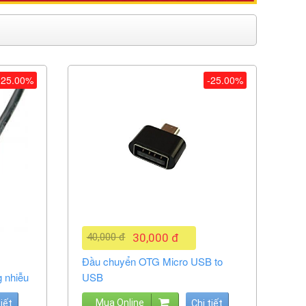
-25.00%
-25.00%
40,000 đ
30,000 đ
Đầu chuyển OTG Micro USB to
 nhiễu
USB
Mua Online
tiết
Chi tiết