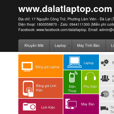
www.dalatlaptop.com
Địa chỉ: 17 Nguyễn Công Trứ, Phường Lâm Viên - Đà Lạt (
Điện thoại: 1800558870 - Zalo: 0944111300 (Miễn phí cước
Facebook:
www.facebook.com/dalatlaptop
. Email: admin@
Khuyến Mãi
Laptop
Máy Tính Bàn
L
Laptop
Bảng giá Laptop
M
Bảng giá Linh
Điện
Phụ Kiện
Kiện
Thoại
T
Máy Bàn
Linh Kiện
Th
To