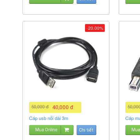
-20.00%
50,000 đ
40,000 đ
50,00
Cáp usb nối dài 3m
Cáp má
Mua Online
Mua
Chi tiết