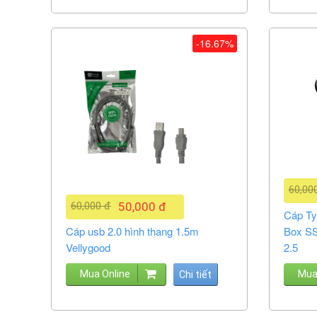
-16.67%
60,00
60,000 đ
50,000 đ
Cáp Ty
Cáp usb 2.0 hình thang 1.5m
Box S
Vellygood
2.5
Mua Online
Mua
Chi tiết