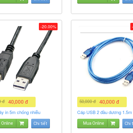
-20.00%
0 đ
40,000 đ
50,000 đ
40,000 đ
y in 5m chống nhiễu
Cáp USB 2 đầu dương 1.5m
 Online
Mua Online
Chi tiết
Chi 