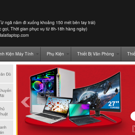
Từ ngã năm đi xuống khoảng 150 mét bên tay trái)
 gọi, Thời gian phục vụ từ 8h-18h hàng ngày)
dalatlaptop.com
inh Kiện Máy Tính
Phụ Kiện
Thiết Bị Văn Phòng
Thi
Bản Đồ
Khuyến
ãi
Thủ
huật
anh
án