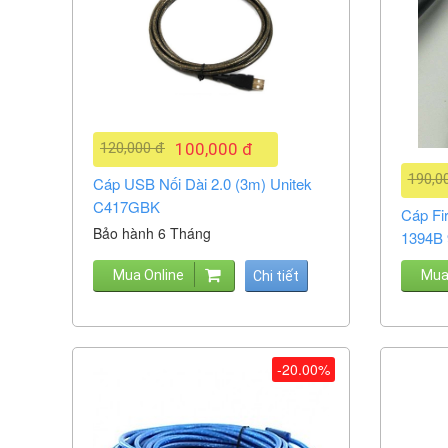
120,000 đ
100,000 đ
190,0
Cáp USB Nối Dài 2.0 (3m) Unitek
C417GBK
Cáp Fi
Bảo hành 6 Tháng
1394B 
Mua Online
Mua
Chi tiết
-20.00%