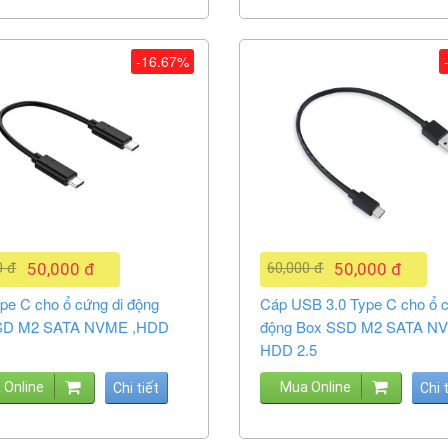
-16.67%
0 đ
50,000 đ
60,000 đ
50,000 đ
pe C cho ổ cứng di động
Cáp USB 3.0 Type C cho ổ c
SD M2 SATA NVME ,HDD
động Box SSD M2 SATA N
HDD 2.5
 Online
Mua Online
Chi tiết
Chi 