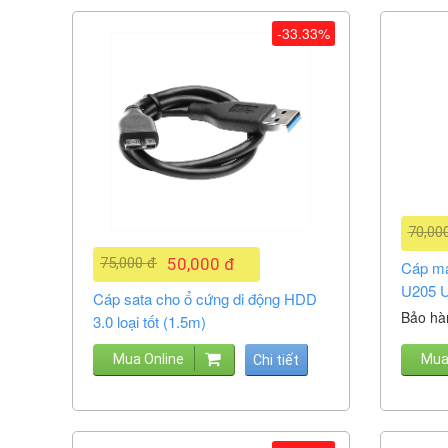
-33.33%
70,00
75,000 đ
50,000 đ
Cáp má
U205 U
Cáp sata cho ổ cứng di động HDD
Bảo hà
3.0 loại tốt (1.5m)
Mua Online
Mua
Chi tiết