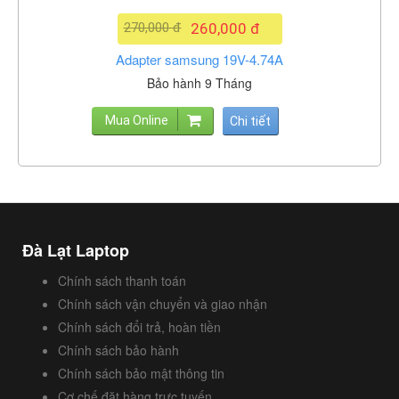
270,000 đ
260,000 đ
Adapter samsung 19V-4.74A
Bảo hành 9 Tháng
Mua Online
Chi tiết
Đà Lạt Laptop
Chính sách thanh toán
Chính sách vận chuyển và giao nhận
Chính sách đổi trả, hoàn tiền
Chính sách bảo hành
Chính sách bảo mật thông tin
Cơ chế đặt hàng trực tuyến